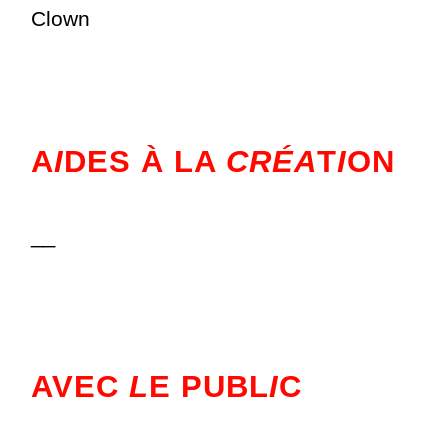
Clown
A
I
DES À LA
CRÉA
T
I
ON
__
AVEC
L
E PUBL
I
C