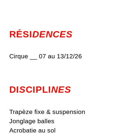
RÉSI
DENCES
Cirque __ 07 au 13/12/26
DI
S
CIPLI
NES
Trapèze fixe & suspension
Jonglage balles
Acrobatie au sol