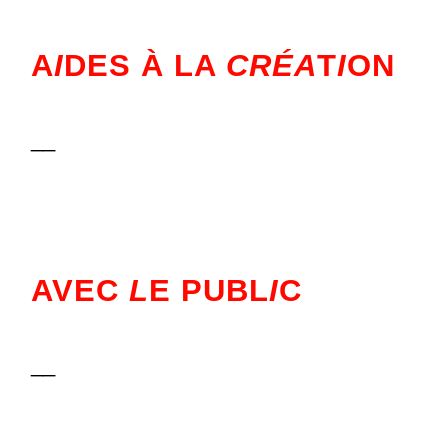
A
I
DES À LA
CRÉA
T
I
ON
__
AVEC
L
E PUBL
I
C
__