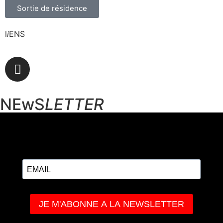
Sortie de résidence
l
i
ENS
NEwS
LETTER