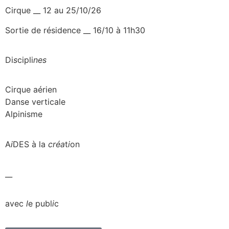
Cirque __ 12 au 25/10/26
Sortie de résidence __ 16/10 à 11h30
Di
s
cipli
nes
Cirque aérien
Danse verticale
Alpinisme
A
i
DES à la
créa
t
i
on
__
avec
l
e publ
i
c