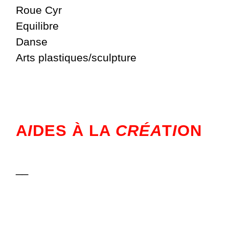
Roue Cyr
Equilibre
Danse
Arts plastiques/sculpture
A
I
DES À LA
CRÉA
T
I
ON
__