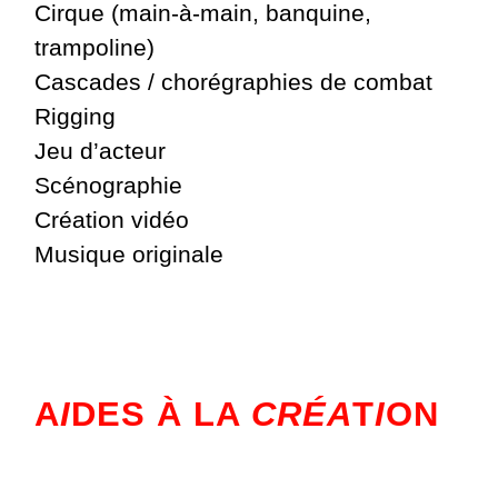
Cirque (main-à-main, banquine,
trampoline)
Cascades / chorégraphies de combat
Rigging
Jeu d’acteur
Scénographie
Création vidéo
Musique originale
A
I
DES À LA
CRÉA
T
I
ON
__