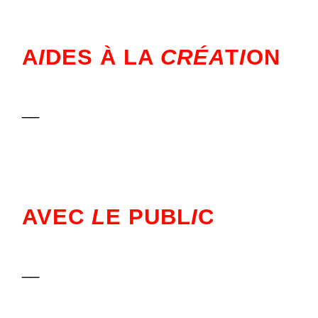
A
I
DES À LA
CRÉA
T
I
ON
__
AVEC
L
E PUBL
I
C
__