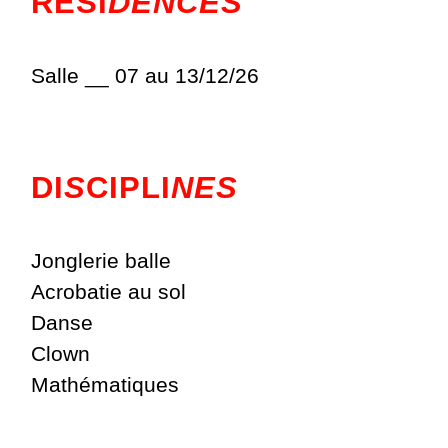
RÉSI
DENCES
Salle __ 07 au 13/12/26
DI
S
CIPLI
NES
Jonglerie balle
Acrobatie au sol
Danse
Clown
Mathématiques