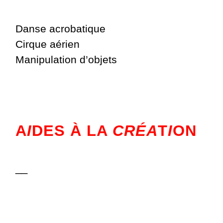
Danse acrobatique
Cirque aérien
Manipulation d’objets
A
I
DES À LA
CRÉA
T
I
ON
__