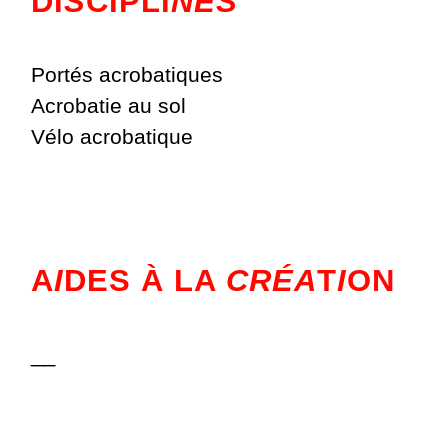
DI
S
CIPLI
NES
Portés acrobatiques
Acrobatie au sol
Vélo acrobatique
A
I
DES À LA
CRÉA
T
I
ON
__