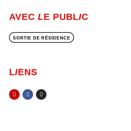
AVEC
L
E PUBL
I
C
SORTIE DE RÉSIDENCE
L
I
ENS