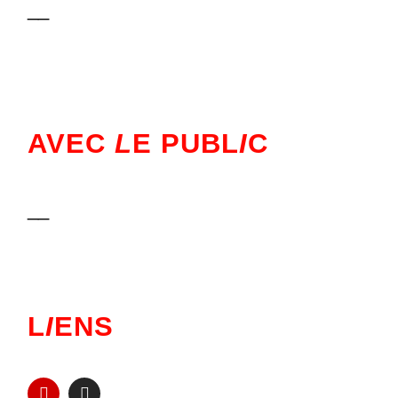
__
AVEC
L
E PUBL
I
C
__
L
I
ENS