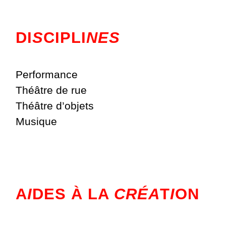
DI
S
CIPLI
NES
Performance
Théâtre de rue
Théâtre d’objets
Musique
A
I
DES À LA
CRÉA
T
I
ON