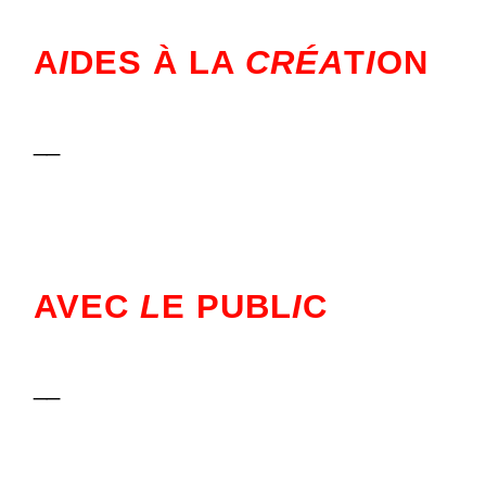
A
I
DES À LA
CRÉA
T
I
ON
__
AVEC
L
E PUBL
I
C
__