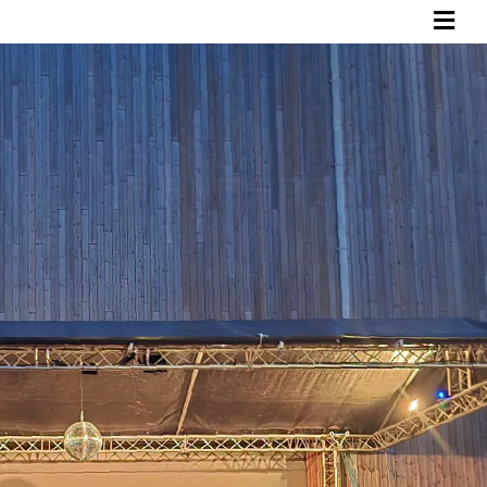
05 .06 .2027
La NUiT DES
FanFaRES