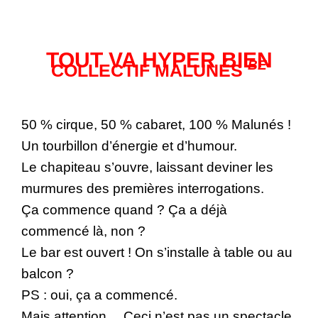
TOUT VA HYPER BIEN
BE
COLLECTIF MALUNÉS
50 % cirque, 50 % cabaret, 100 % Malunés !
Un tourbillon d’énergie et d’humour.
Le chapiteau s’ouvre, laissant deviner les
murmures des premières interrogations.
Ça commence quand ? Ça a déjà
commencé là, non ?
Le bar est ouvert ! On s’installe à table ou au
balcon ?
PS : oui, ça a commencé.
Mais attention… Ceci n’est pas un spectacle.