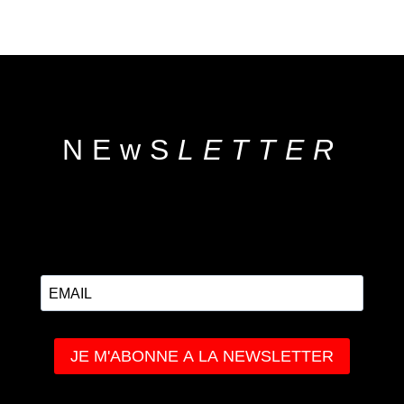
NEwS
LETTER