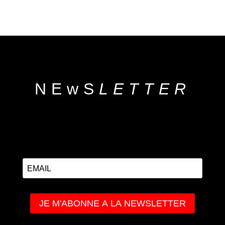
NEwS
LETTER