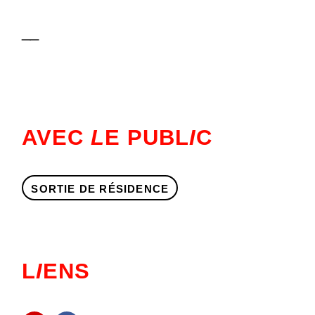
__
AVEC
L
E PUBL
I
C
SORTIE DE RÉSIDENCE
L
I
ENS