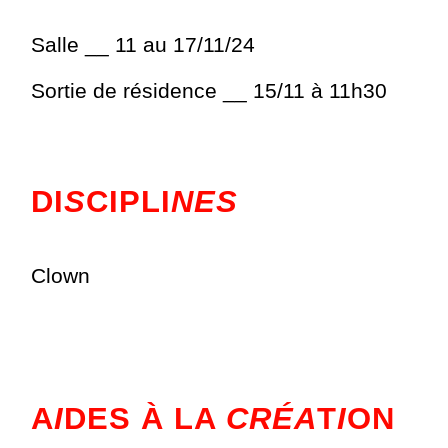
Salle __ 11 au 17/11/24
Sortie de résidence __ 15/11 à 11h30
DI
S
CIPLI
NES
Clown
A
I
DES À LA
CRÉA
T
I
ON