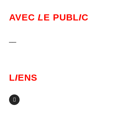
AVEC
L
E PUBL
I
C
__
L
I
ENS