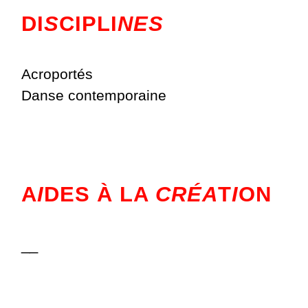
DI
S
CIPLI
NES
Acroportés
Danse contemporaine
A
I
DES À LA
CRÉA
T
I
ON
__