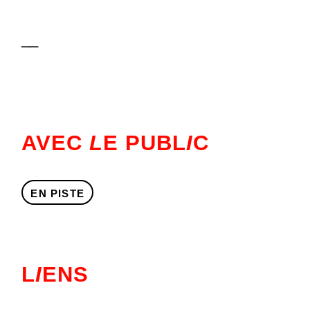
__
AVEC
L
E PUBL
I
C
EN PISTE
L
I
ENS