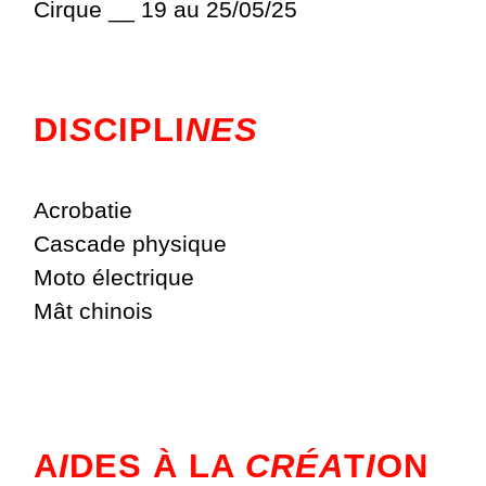
Cirque __ 19 au 25/05/25
DI
S
CIPLI
NES
Acrobatie
Cascade physique
Moto électrique
Mât chinois
A
I
DES À LA
CRÉA
T
I
ON