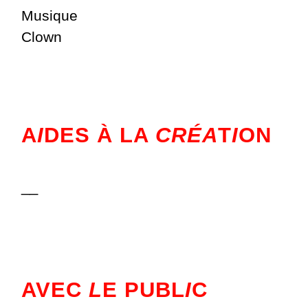
Musique
Clown
A
I
DES À LA
CRÉA
T
I
ON
__
AVEC
L
E PUBL
I
C