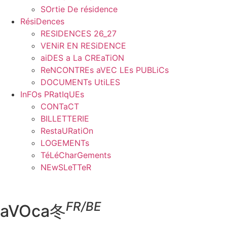
SOrtie De résidence
RésiDences
RESIDENCES 26_27
VENiR EN RESiDENCE
aiDES a La CREaTiON
ReNCONTREs aVEC LEs PUBLiCs
DOCUMENTs UtiLES
InFOs PRatIqUEs
CONTaCT
BILLETTERIE
RestaURatiOn
LOGEMENTs
TéLéCharGements
NEwSLeTTeR
FR/BE
aVOca冬