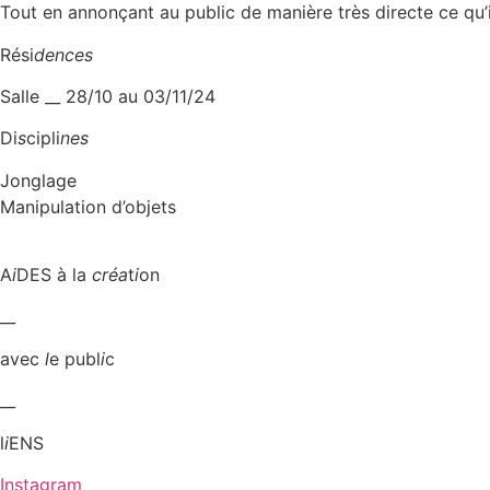
Tout en annonçant au public de manière très directe ce qu
Rési
dences
Salle __ 28/10 au 03/11/24
Di
s
cipli
nes
Jonglage
Manipulation d’objets
A
i
DES à la
créa
t
i
on
__
avec
l
e publ
i
c
__
l
i
ENS
Instagram