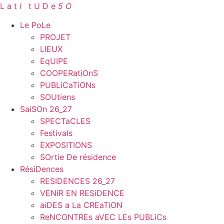
Aller
L a t
I
.
t U D e
5 O
au
Le PoLe
contenu
PROJET
LIEUX
EqUIPE
COOPERatiOnS
PUBLiCaTiONs
SOUtiens
SaiSOn 26_27
SPECTaCLES
Festivals
EXPOSITIONS
SOrtie De résidence
RésiDences
RESIDENCES 26_27
VENiR EN RESiDENCE
aiDES a La CREaTiON
ReNCONTREs aVEC LEs PUBLiCs