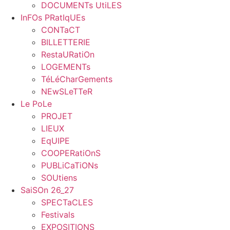
DOCUMENTs UtiLES
InFOs PRatIqUEs
CONTaCT
BILLETTERIE
RestaURatiOn
LOGEMENTs
TéLéCharGements
NEwSLeTTeR
Le PoLe
PROJET
LIEUX
EqUIPE
COOPERatiOnS
PUBLiCaTiONs
SOUtiens
SaiSOn 26_27
SPECTaCLES
Festivals
EXPOSITIONS