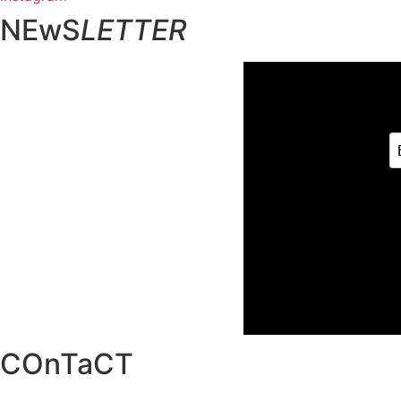
NEwS
LETTER
COnTaCT