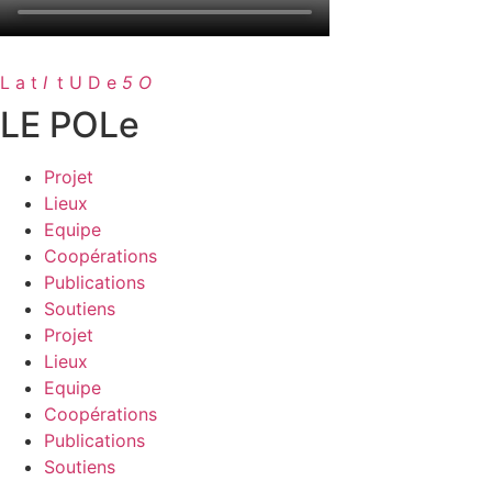
L a t
I
.
t U D e
5 O
LE POLe
Projet
Lieux
Equipe
Coopérations
Publications
Soutiens
Projet
Lieux
Equipe
Coopérations
Publications
Soutiens