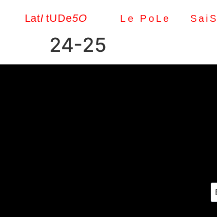
L a t
I
.
t U D e
5 O
Le PoLe
Sai
24-25