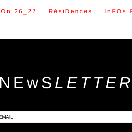
SOn 26_27
RésiDences
InFOs 
NEwS
LETTE